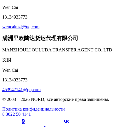
Wen Cai
13134933773
wencaimzl@qq.com
满洲里欧陆达货运代理有限公司
MANZHOULI OULUDA TRANSFER AGENT CO.,LTD
文财
Wen Cai
13134933773
453947141@qq.com
© 2003—2026 NORD, все авторские права защищены.
Политика конфиденциальности
8 3022 50 4141