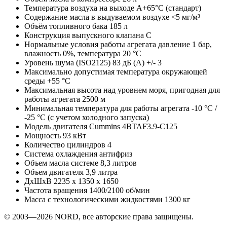
Температура воздуха на выходе
A+65°C (стандарт)
Содержание масла в выдуваемом воздухе
<5 мг/м³
Объём топливного бака
185 л
Конструкция выпускного клапана
C
Нормальные условия работы агрегата
давление 1 бар,
влажность 0%, температура 20 °C
Уровень шума
(ISO2125) 83 дБ (A) +/- 3
Максимально допустимая температура окружающей
среды
+55 °C
Максимальная высота над уровнем моря, пригодная для
работы агрегата
2500 м
Минимальная температура для работы агрегата
-10 °C /
-25 °C (с учетом холодного запуска)
Модель двигателя
Cummins 4BTAF3.9-C125
Мощность
93 кВт
Количество цилиндров
4
Система охлаждения
антифриз
Объем масла системе
8,3 литров
Объем двигателя
3,9 литра
ДхШхВ
2235 х 1350 х 1650
Частота вращения
1400/2100 об/мин
Масса с технологическими жидкостями
1300 кг
© 2003—2026 NORD, все авторские права защищены.