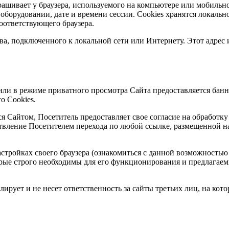
шивает у браузера, используемого на компьютере или мобильно
о оборудовании, дате и времени сессии. Сookies хранятся локал
оответствующего браузера.
, подключенного к локальной сети или Интернету. Этот адрес
 или в режиме приватного просмотра Сайта предоставляется ба
о Сookies.
я Сайтом, Посетитель предоставляет свое согласие на обработку
вление Посетителем перехода по любой ссылке, размещенной на
настройках своего браузера (ознакомиться с данной возможность
оторые строго необходимы для его функционирования и предлагаем
олирует и не несет ответственность за сайты третьих лиц, на ко