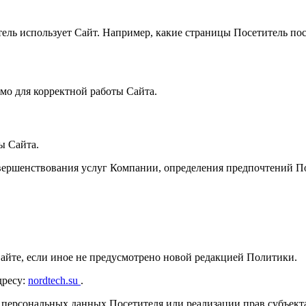
ель использует Сайт. Например, какие страницы Посетитель пос
мо для корректной работы Сайта.
ы Сайта.
овершенствования услуг Компании, определения предпочтений П
 Сайте, если иное не предусмотрено новой редакцией Политики.
дресу:
nordtech.su
.
й персональных данных Посетителя или реализации прав субъект