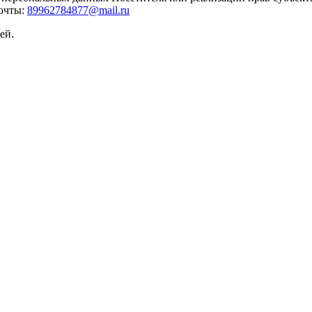
почты:
89962784877@mail.ru
ей.